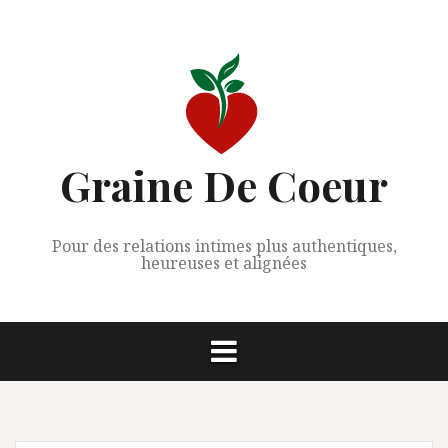
Aller
au
contenu
Graine De Coeur
Pour des relations intimes plus authentiques,
heureuses et alignées