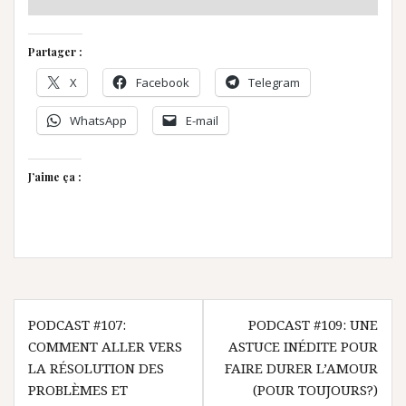
Partager :
X
Facebook
Telegram
WhatsApp
E-mail
J’aime ça :
Navigation
PODCAST #107:
PODCAST #109: UNE
de
COMMENT ALLER VERS
ASTUCE INÉDITE POUR
l’article
LA RÉSOLUTION DES
FAIRE DURER L’AMOUR
PROBLÈMES ET
(POUR TOUJOURS?)