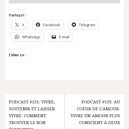
Partager :
X
Facebook
Telegram
WhatsApp
E-mail
J’aime ça :
Navigation
PODCAST #131: VIVRE,
PODCAST #133: AU
de
SOUTENIR ET LAISSER
COEUR DE L’AMOUR:
l’article
VIVRE: COMMENT
VIVRE UN AMOUR PLUS
TROUVER LE BON
CONSCIENT À DEUX