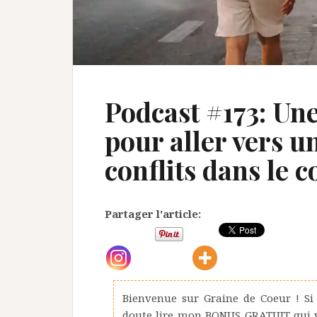
Podcast #173: Une
pour aller vers u
conflits dans le 
Partager l'article:
Bienvenue sur Graine de Coeur ! Si
doute lire mon BONUS GRATUIT qui vo