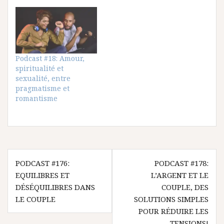
Podcast #18: Amour,
spiritualité et
sexualité, entre
pragmatisme et
romantisme
Navigation
PODCAST #176:
PODCAST #178:
de
EQUILIBRES ET
L’ARGENT ET LE
l’article
DÉSÉQUILIBRES DANS
COUPLE, DES
LE COUPLE
SOLUTIONS SIMPLES
POUR RÉDUIRE LES
TENSIONS!