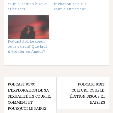
couple: édition bisous
invitation à voir le
et baisers
couple autrement
Podcast #56: Le coeur
ou la raison? Que faut-
il écouter en Amour?
Navigation
PODCAST #179:
PODCAST #181:
de
L’EXPLORATION DE SA
CULTURE COUPLE:
l’article
SEXUALITÉ EN COUPLE,
ÉDITION BISOUS ET
COMMENT ET
BAISERS
POURQUOI LE FAIRE?