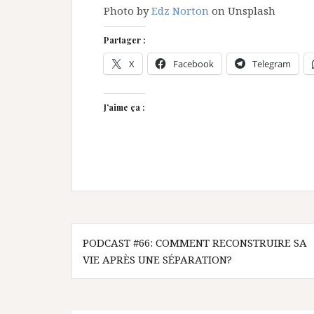
Photo by
Edz Norton
on Unsplash
Partager :
X
Facebook
Telegram
J’aime ça :
Navigation
PODCAST #66: COMMENT RECONSTRUIRE SA
de
VIE APRÈS UNE SÉPARATION?
l’article