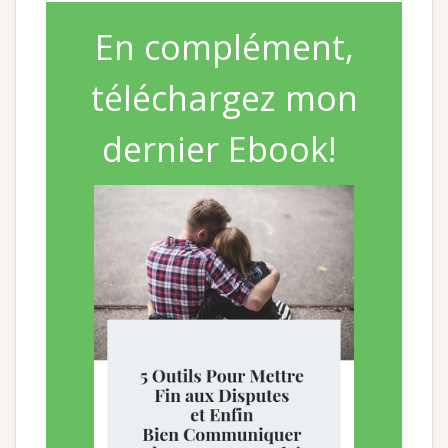
En complément,
téléchargez mon
dernier Ebook!