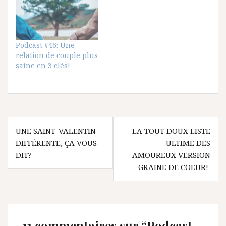
Podcast #46: Une
relation de couple plus
saine en 3 clés!
Navigation
UNE SAINT-VALENTIN
LA TOUT DOUX LISTE
de
DIFFÉRENTE, ÇA VOUS
ULTIME DES
l’article
DIT?
AMOUREUX VERSION
GRAINE DE COEUR!
11 commentaires sur “
Podcast