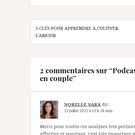
Navigation
5 CLÉS POUR APPRENDRE À CULTIVER
de
L’AMOUR
l’article
2 commentaires sur “
Podcas
en couple
”
NORELLE SARA
dit :
25 juillet 2022 à 13 h 28 min
Merci pour toutes ces analyses très pertinen
affective et pourtant, c’est très importan