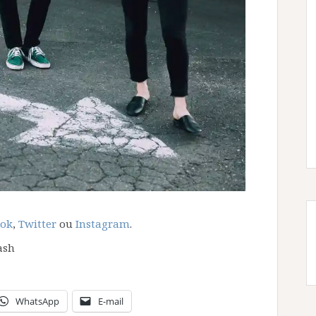
ook
,
Twitter
ou
Instagram
.
ash
WhatsApp
E-mail