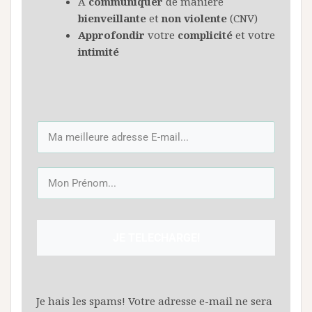
À
communiquer
de manière
bienveillante
et
non
violente
(CNV)
Approfondir
votre
complicité
et votre
intimité
JE TELECHARGE!
Je hais les spams! Votre adresse e-mail ne sera