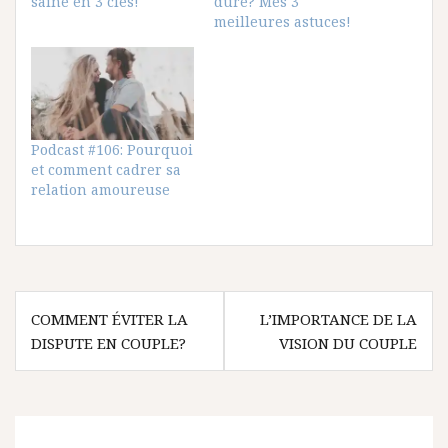
saine en 3 clés!
dure? Mes 3
meilleures astuces!
Podcast #106: Pourquoi
et comment cadrer sa
relation amoureuse
Navigation
COMMENT ÉVITER LA
L’IMPORTANCE DE LA
de
DISPUTE EN COUPLE?
VISION DU COUPLE
l’article